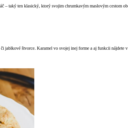
láč – taký ten klasický, ktorý svojim chrumkavým maslovým cestom obo
i jablkové štvorce. Karamel vo svojej inej forme a aj funkcii nájdete 