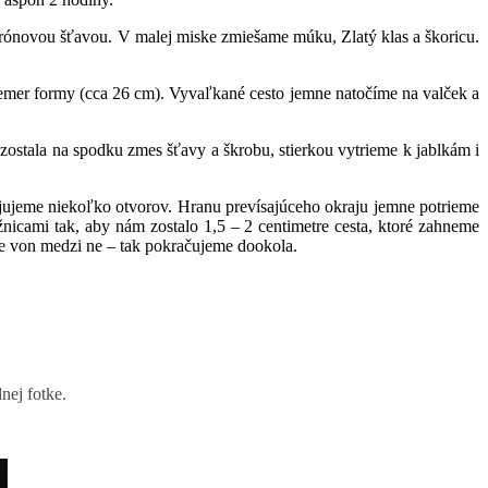
itrónovou šťavou. V malej miske zmiešame múku, Zlatý klas a škoricu.
emer formy (cca 26 cm). Vyvaľkané cesto jemne natočíme na valček a
zostala na spodku zmes šťavy a škrobu, stierkou vytrieme k jablkám i
jeme niekoľko otvorov. Hranu prevísajúceho okraju jemne potrieme
icami tak, aby nám zostalo 1,5 – 2 centimetre cesta, ktoré zahneme
me von medzi ne – tak pokračujeme dookola.
nej fotke.