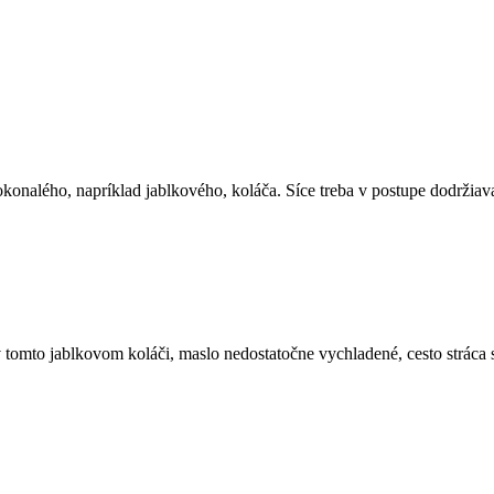
dokonalého, napríklad jablkového, koláča. Síce treba v postupe dodržia
 tomto jablkovom koláči, maslo nedostatočne vychladené, cesto stráca sv