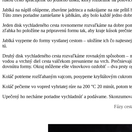
Jablká na náplň ošúpeme, zbavíme jadrinca a nakrájame na nie príliš
Túto zmes poriadne zamiešame k jablkám, aby bolo každé jedno dobre
Jeden disk vychladeného cesta rovnomerne rozvaľkáme na dobre pomú
zľahka ho položíme na pripravenú formu tak, aby kraje kúsok prečniev
Jablká vsypeme do formy vystlanej cestom – uložíme ich čo najtesnej
tú.
Druhý disk vychladeného cesta rozvaľkáme rovnakým spôsobom – ne
vodou a vrchný diel cesta valčekom presunieme na vrch. Prečnievaj
dovnútra formy. Okraj môžeme ešte vlnovkovo ozdobiť – dva prsty op
Koláč potrieme rozšľahaným vajcom, posypeme kryštálovým cukrom 
Koláč pečieme vo vopred vyhriatej rúre na 200 °C 20 minút, potom te
Upečený ho necháme poriadne vychladnúť a podávame. Skonzumovať j
Fázy cest