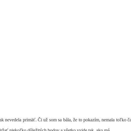
k nevedela primäť. Či už som sa bála, že to pokazím, nemala toľko ča
održať niekoľko dôležitých bodov a všetko vyjde tak, ako má.