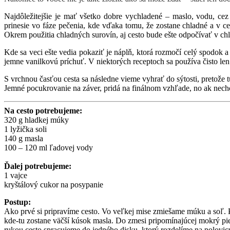
Najdôležitejšie je mať všetko dobre vychladené – maslo, vodu, cez
prinesie vo fáze pečenia, kde vďaka tomu, že zostane chladné a v ces
Okrem použitia chladných surovín, aj cesto bude ešte odpočívať v ch
Kde sa veci ešte vedia pokaziť je náplň, ktorá rozmočí celý spodok a
jemne vanilkovú príchuť. V niektorých receptoch sa používa čisto le
S vrchnou časťou cesta sa následne vieme vyhrať do sýtosti, pretože t
Jemné pocukrovanie na záver, pridá na finálnom vzhľade, no ak nec
Na cesto potrebujeme:
320 g hladkej múky
1 lyžička soli
140 g masla
100 – 120 ml ľadovej vody
Ďalej potrebujeme:
1 vajce
kryštálový cukor na posypanie
Postup:
Ako prvé si pripravíme cesto. Vo veľkej mise zmiešame múku a soľ.
kde-tu zostane väčší kúsok masla. Do zmesi pripomínajúcej mokrý pie
rukou cesto spracujeme do jedného disku, ktorý rozdelíme na polovic