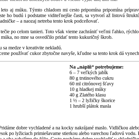
 leto aj múku. Týmto chladom mi cesto pripomína pripomína prípravu 
te ho budú i podstatne viditeľnejšie časti, sa vytvorí až listová štru
ladničke – a naozaj netreba tento krok podceňovať.
 tečie po celom tanieri. Toto však vieme zachrániť veľmi ľahko, rýchlo 
n múka, no mne sa osvedčilo pridať tento kukuričný škrob.
u sa medze v kreativite nekladú.
hceme používať cukor zbytočne navyše, kľudne sa tento krok dá vynech
Na „náplň“ potrebujeme:
6 – 7 veľkých jabĺk
80 g trstinového cukru
60 ml citrónovej šťavy
10 g hladkej múky
40 g Zlatého klasu
1 ½ – 2 lyžičky škorice
1 hrubší plátok masla
 Pridáme dobre vychladené a na kocky nakrájané maslo. Vidličkou ale
sok po lyžiciach primiešavame stierkou alebo varechou ľadovú vodu. Ke
u a oba zabalíme do fólie. Cesto necháme dobre vychladiť v chladničke