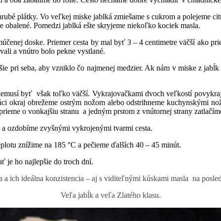
 hrubé plátky. Vo veľkej miske jablká zmiešame s cukrom a polejeme c
 obalené. Pomedzi jablká ešte skryjeme niekoľko kociek masla.
čenej doske. Priemer cesta by mal byť 3 – 4 centimetre väčší ako pri
ali a vnútro bolo pekne vystlané.
šie pri seba, aby vzniklo čo najmenej medzier. Ak nám v miske z jabĺk 
musí byť však toľko väčší. Vykrajovačkami dvoch veľkostí povykraju
úci okraj obrežeme ostrým nožom alebo odstrihneme kuchynskými nožn
rieme o vonkajšiu stranu a jedným prstom z vnútornej strany zatlačí
a ozdobíme zvyšnými vykrojenými tvarmi cesta.
plotu znížime na 185 °C a pečieme ďalších 40 – 45 minút.
e ho najlepšie do troch dní.
a a ich ideálna konzistencia – aj s viditeľnými kúskami masla na posled
Veľa jabĺk a veľa Zlatého klasu.