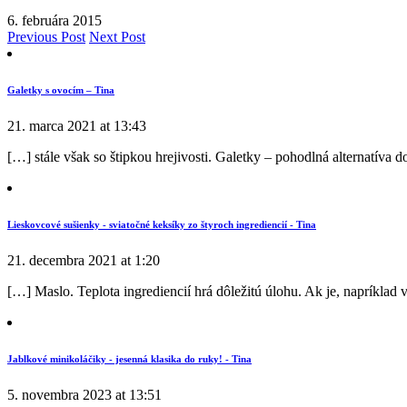
6. februára 2015
Previous Post
Next Post
Galetky s ovocím – Tina
21. marca 2021 at 13:43
[…] stále však so štipkou hrejivosti. Galetky – pohodlná alternatíva 
Lieskovcové sušienky - sviatočné keksíky zo štyroch ingrediencií - Tina
21. decembra 2021 at 1:20
[…] Maslo. Teplota ingrediencií hrá dôležitú úlohu. Ak je, napríklad v
Jablkové minikoláčiky - jesenná klasika do ruky! - Tina
5. novembra 2023 at 13:51