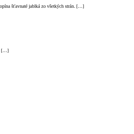
pína šťavnaté jablká zo všetkých strán. […]
v […]