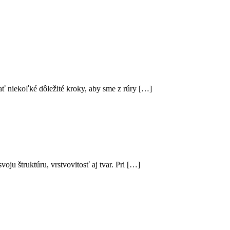
vať niekoľké dôležité kroky, aby sme z rúry […]
oju štruktúru, vrstvovitosť aj tvar. Pri […]