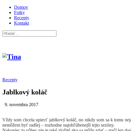
Domov
Fotky
Recepty
Kontakt
Recepty
Jablkový koláč
9. novembra 2017
Vždy som chcela upiecť jablkový koláč, no nikdy som sa k tomu neja
nemôžem byť radšej – rozhodne najobľúbenejší tejto sezóny.
Nakoniec to vôbec nie je také zložité ako sa môže zdať – stačí len d