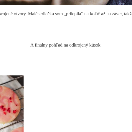
jené otvory. Malé srdiečka som „prilepila“ na koláč až na záver, takže
A finálny pohľad na odkrojený kúsok.