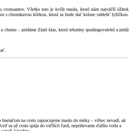
croissantov. Všetko toto je kvôli maslu, ktoré nám najväčší úžitok
ktúra s chrumkavou kôrkou, ktorá sa bude dať krásne oddeliť lyžičkou.
a chutne – pridáme Zlatý klas, ktorý tekutiny spudingovatelní a pridá
ať.
bo hnetačom na cesto zapracujeme maslo do múky – vôbec nevadí, ak
ď sa už cesto spája do väčších častí, neprilievame ďalšiu vodu a
 aspoň 2 hodiny.