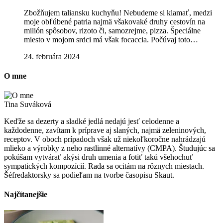
Zbožňujem taliansku kuchyňu! Nebudeme si klamať, medzi
moje obľúbené patria najmä všakovaké druhy cestovín na
milión spôsobov, rizoto či, samozrejme, pizza. Špeciálne
miesto v mojom srdci má však focaccia. Počúvaj toto…
24. februára 2024
O mne
Tina Suváková
Keďže sa dezerty a sladké jedlá nedajú jesť celodenne a
každodenne, zavítam k príprave aj slaných, najmä zeleninových,
receptov. V oboch prípadoch však už niekoľkoročne nahrádzajú
mlieko a výrobky z neho rastlinné alternatívy (CMPA). Študujúc sa
pokúšam vytvárať akýsi druh umenia a fotiť takú všehochuť
sympatických kompozícií. Rada sa ocitám na rôznych miestach.
Šéfredaktorsky sa podieľam na tvorbe časopisu Skaut.
Najčítanejšie