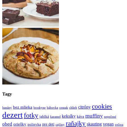
Tagy
cookies
bez mlieka
citróny
banány
broskyne
bábovka
cesnak
chlieb
dezert
fotky
muffiny
keksíky
jablká
káva
karamel
nepečené
raňajky
obed
oriešky
skauting
vegan
pre deti
polievka
rajčiny
večera