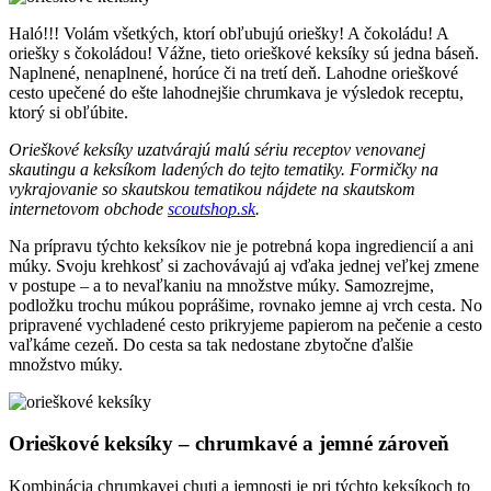
Haló!!! Volám všetkých, ktorí obľubujú oriešky! A čokoládu! A
oriešky s čokoládou! Vážne, tieto orieškové keksíky sú jedna báseň.
Naplnené, nenaplnené, horúce či na tretí deň. Lahodne orieškové
cesto upečené do ešte lahodnejšie chrumkava je výsledok receptu,
ktorý si obľúbite.
Orieškové keksíky uzatvárajú malú sériu receptov venovanej
skautingu a keksíkom ladených do tejto tematiky. Formičky na
vykrajovanie so skautskou tematikou nájdete na skautskom
internetovom obchode
scoutshop.sk
.
Na prípravu týchto keksíkov nie je potrebná kopa ingrediencií a ani
múky. Svoju krehkosť si zachovávajú aj vďaka jednej veľkej zmene
v postupe – a to nevaľkaniu na množstve múky. Samozrejme,
podložku trochu múkou poprášime, rovnako jemne aj vrch cesta. No
pripravené vychladené cesto prikryjeme papierom na pečenie a cesto
vaľkáme cezeň. Do cesta sa tak nedostane zbytočne ďalšie
množstvo múky.
Orieškové keksíky – chrumkavé a jemné zároveň
Kombinácia chrumkavej chuti a jemnosti je pri týchto keksíkoch to