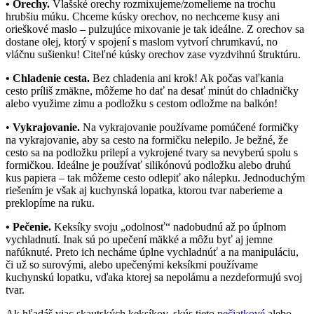
• Orechy.
Vlašské orechy rozmixujeme/zomelieme na trochu
hrubšiu múku. Chceme kúsky orechov, no nechceme kusy ani
orieškové maslo – pulzujúce mixovanie je tak ideálne. Z orechov sa
dostane olej, ktorý v spojení s maslom vytvorí chrumkavú, no
vláčnu sušienku! Citeľné kúsky orechov zase vyzdvihnú štruktúru.
• Chladenie cesta.
Bez chladenia ani krok! Ak počas vaľkania
cesto príliš zmäkne, môžeme ho dať na desať minút do chladničky
alebo využime zimu a podložku s cestom odložme na balkón!
•
Vykrajovanie.
Na vykrajovanie používame pomúčené formičky
na vykrajovanie, aby sa cesto na formičku nelepilo. Je bežné, že
cesto sa na podložku prilepí a vykrojené tvary sa nevyberú spolu s
formičkou. Ideálne je používať silikónovú podložku alebo druhú
kus papiera – tak môžeme cesto odlepiť ako nálepku. Jednoduchým
riešením je však aj kuchynská lopatka, ktorou tvar naberieme a
preklopíme na ruku.
• Pečenie.
Keksíky svoju „odolnosť“ nadobudnú až po úplnom
vychladnutí. Inak sú po upečení mäkké a môžu byť aj jemne
nafúknuté. Preto ich necháme úplne vychladnúť a na manipuláciu,
či už so surovými, alebo upečenými keksíkmi používame
kuchynskú lopatku, vďaka ktorej sa nepolámu a nezdeformujú svoj
tvar.
Ak hľadáš viac skautských keksíkov, skús tieto
pečiatkové
alebo