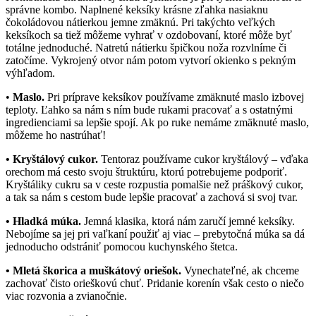
správne kombo. Naplnené keksíky krásne zľahka nasiaknu
čokoládovou nátierkou jemne zmäknú. Pri takýchto veľkých
keksíkoch sa tiež môžeme vyhrať v ozdobovaní, ktoré môže byť
totálne jednoduché. Natretú nátierku špičkou noža rozvlníme či
zatočíme. Vykrojený otvor nám potom vytvorí okienko s pekným
výhľadom.
•
Maslo.
Pri príprave keksíkov používame zmäknuté maslo izbovej
teploty. Ľahko sa nám s ním bude rukami pracovať a s ostatnými
ingredienciami sa lepšie spojí. Ak po ruke nemáme zmäknuté maslo,
môžeme ho nastrúhať!
• Kryštálový cukor.
Tentoraz používame cukor kryštálový – vďaka
orechom má cesto svoju štruktúru, ktorú potrebujeme podporiť.
Kryštáliky cukru sa v ceste rozpustia pomalšie než práškový cukor,
a tak sa nám s cestom bude lepšie pracovať a zachová si svoj tvar.
• Hladká múka.
Jemná klasika, ktorá nám zaručí jemné keksíky.
Nebojíme sa jej pri vaľkaní použiť aj viac – prebytočná múka sa dá
jednoducho odstrániť pomocou kuchynského štetca.
• Mletá škorica a muškátový oriešok.
Vynechateľné, ak chceme
zachovať čisto orieškovú chuť. Pridanie korenín však cesto o niečo
viac rozvonia a zvianočnie.