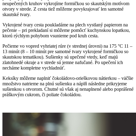
neupečených kruhov vykrojíme formičkou so skautským motívom
otvory v strede. Z cesta tiež môžeme povykrajovať len samotné
skautské tvary.
Vykrojené tvary cesta poukladáme na plech vystlaný papierom na
pečenie – pri prekladaní si môžeme pomôcť kuchynskou lopatkou,
ktorú rýchlym pohybom vsunieme pod kruh cesta.
Pečieme vo vopred vyhriatej rúre (v strednej úrovni) na 175 °C 11 –
13 minút (8 – 10 minút pre samotné tvary vykrojené formičkou so
skautskou tematikou). Sušienky sú upečené vtedy, keď majú
zlatohnedé okraje a v strede sú jemne nafučané. Po upečení ich
necháme kompletne vychladnúť.
Keksíky môžeme naplniť čokoládovo-orieškovou nátierkou – väčšie
množstvo natrieme na plnú sušienku a náplň následne prikryjeme
sušienkou s otvorom. Chutné sú však aj nenaplnené alebo poprášené
práškovým cukrom, či poliate čokoládou.