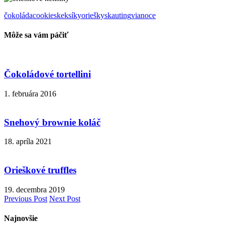
čokoláda
cookies
keksíky
oriešky
skauting
vianoce
Môže sa vám páčiť
Čokoládové tortellini
1. februára 2016
Snehový brownie koláč
18. apríla 2021
Orieškové truffles
19. decembra 2019
Previous Post
Next Post
Najnovšie