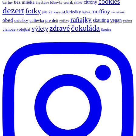
cookies
bez mlieka
citróny
banány
broskyne
bábovka
cesnak
chlieb
dezert
fotky
muffiny
keksíky
jablká
káva
karamel
nepečené
raňajky
obed
oriešky
skauting
vegan
pre deti
polievka
rajčiny
večera
zdravé
čokoláda
výlety
vianoce
volejbal
škorica