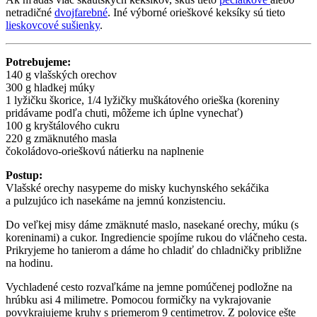
netradičné
dvojfarebné
. Iné výborné orieškové keksíky sú tieto
lieskovcové sušienky
.
Potrebujeme:
140 g vlašských orechov
300 g hladkej múky
1 lyžičku škorice, 1/4 lyžičky muškátového orieška (koreniny
pridávame podľa chuti, môžeme ich úplne vynechať)
100 g kryštálového cukru
220 g zmäknutého masla
čokoládovo-orieškovú nátierku na naplnenie
Postup:
Vlašské orechy nasypeme do misky kuchynského sekáčika
a pulzujúco ich nasekáme na jemnú konzistenciu.
Do veľkej misy dáme zmäknuté maslo, nasekané orechy, múku (s
koreninami) a cukor. Ingrediencie spojíme rukou do vláčneho cesta.
Prikryjeme ho tanierom a dáme ho chladiť do chladničky približne
na hodinu.
Vychladené cesto rozvaľkáme na jemne pomúčenej podložne na
hrúbku asi 4 milimetre. Pomocou formičky na vykrajovanie
povykrajujeme kruhy s priemerom 9 centimetrov. Z polovice ešte