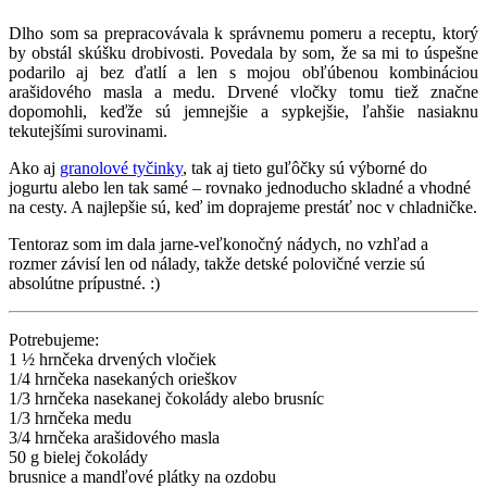
Dlho som sa prepracovávala k správnemu pomeru a receptu, ktorý
by obstál skúšku drobivosti. Povedala by som, že sa mi to úspešne
podarilo aj bez ďatlí a len s mojou obľúbenou kombináciou
arašidového masla a medu. Drvené vločky tomu tiež značne
dopomohli, keďže sú jemnejšie a sypkejšie, ľahšie nasiaknu
tekutejšími surovinami.
Ako aj
granolové tyčinky
, tak aj tieto guľôčky sú výborné do
jogurtu alebo len tak samé – rovnako jednoducho skladné a vhodné
na cesty. A najlepšie sú, keď im doprajeme prestáť noc v chladničke.
Tentoraz som im dala jarne-veľkonočný nádych, no vzhľad a
rozmer závisí len od nálady, takže detské polovičné verzie sú
absolútne prípustné. :)
Potrebujeme:
1 ½ hrnčeka drvených vločiek
1/4 hrnčeka nasekaných orieškov
1/3 hrnčeka nasekanej čokolády alebo brusníc
1/3 hrnčeka medu
3/4 hrnčeka arašidového masla
50 g bielej čokolády
brusnice a mandľové plátky na ozdobu