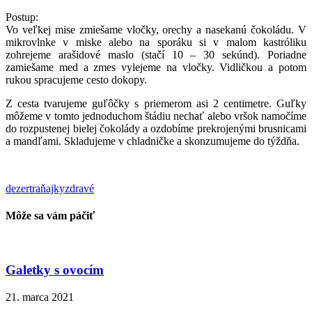
Postup:
Vo veľkej mise zmiešame vločky, orechy a nasekanú čokoládu. V
mikrovlnke v miske alebo na sporáku si v malom kastróliku
zohrejeme arašidové maslo (stačí 10 – 30 sekúnd). Poriadne
zamiešame med a zmes vylejeme na vločky. Vidličkou a potom
rukou spracujeme cesto dokopy.
Z cesta tvarujeme guľôčky s priemerom asi 2 centimetre. Guľky
môžeme v tomto jednoduchom štádiu nechať alebo vršok namočíme
do rozpustenej bielej čokolády a ozdobíme prekrojenými brusnicami
a mandľami. Skladujeme v chladničke a skonzumujeme do týždňa.
dezert
raňajky
zdravé
Môže sa vám páčiť
Galetky s ovocím
21. marca 2021