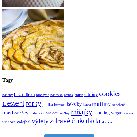
Tagy
cookies
bez mlieka
citróny
banány
broskyne
bábovka
cesnak
chlieb
dezert
fotky
muffiny
keksíky
jablká
káva
karamel
nepečené
raňajky
obed
oriešky
skauting
vegan
pre deti
polievka
rajčiny
večera
zdravé
čokoláda
výlety
vianoce
volejbal
škorica